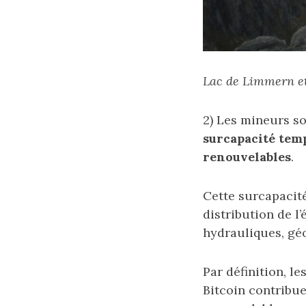
Lac de Limmern et
2) Les mineurs son
surcapacité temp
renouvelables
.
Cette surcapacité
distribution de l
hydrauliques, gé
Par définition, l
Bitcoin contribu