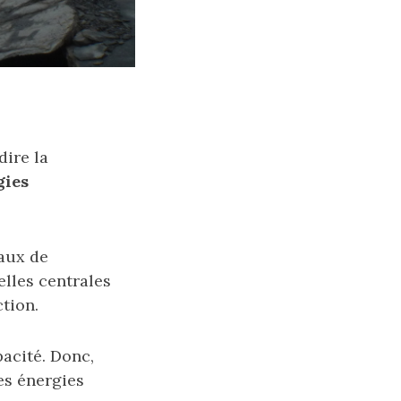
dire la
gies
eaux de
elles centrales
tion.
pacité. Donc,
es énergies