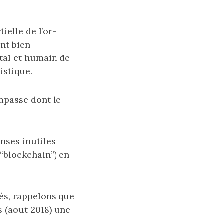
ielle de l’or-
ant bien
ntal et humain de
istique.
impasse dont le
nses inutiles
 “blockchain”) en
nés, rappelons que
s (aout 2018) une