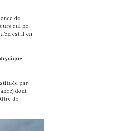
cience de
heurs qui ne
u’en est il en
 physique
nstituée par
rance) dont
titre de